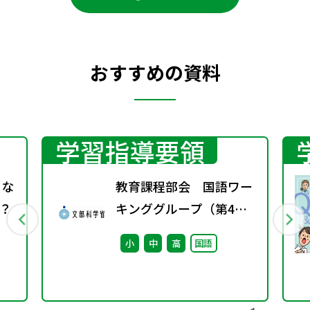
おすすめの資料
学習指導要領
 な
教育課程部会 国語ワー
？
キンググループ（第4
回） 配付資料
小
中
高
国語