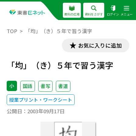
教科の広場
資料をさがす
ログイン
メニュー
TOP
「均」（き）５年で習う漢字
お気に入りに追加
「均」（き）５年で習う漢字
小
国語
書写
書道
授業プリント・ワークシート
公開日：
2003年09月17日