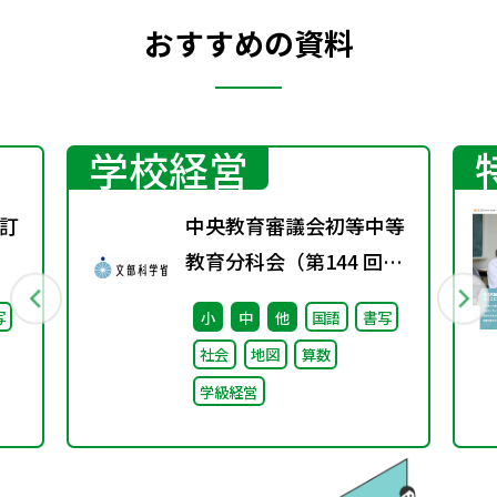
おすすめの資料
学校経営
訂
中央教育審議会初等中等
教育分科会（第144 回）
議事録
写
小
中
他
国語
書写
社会
地図
算数
学級経営