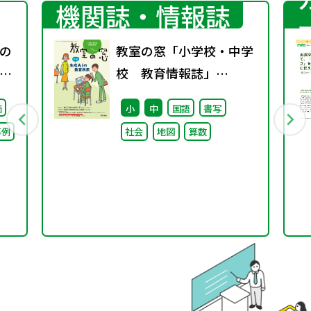
機関誌・情報誌
の
教室の窓「小学校・中学
ポ
校 教育情報誌」
vol.75 2025年4月発行
価
小
中
国語
書写
事例
社会
地図
算数