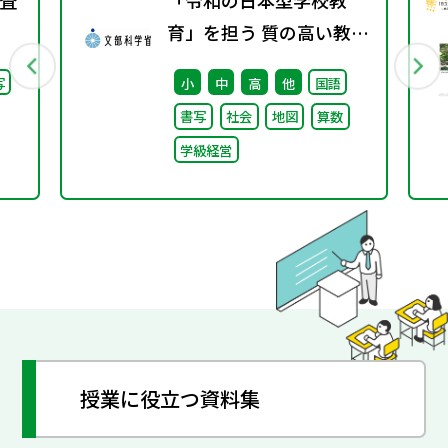
査
「令和の日本型学校教
育」を担う 質の高い教師
の確保のための環境整備
写
小
中
高
他
国語
に関する 総合的な方策に
書写
社会
地図
算数
ついて （答申）
学級経営
授業に役立つ資料集