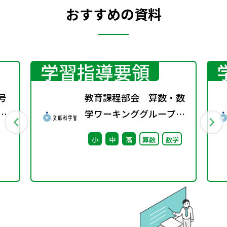
おすすめの資料
学習指導要領
号
教育課程部会 算数・数
期
学ワーキンググループ
（第6回） 配付資料
小
中
高
算数
数学