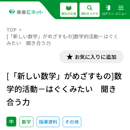
教科の広場
資料をさがす
ログイン
メニュー
TOP
[「新しい数学」がめざすもの]数学的活動－はぐく
みたい 聞き合う力
お気に入りに追加
[「新しい数学」がめざすもの]数
学的活動－はぐくみたい 聞き
合う力
中
数学
指導資料
その他