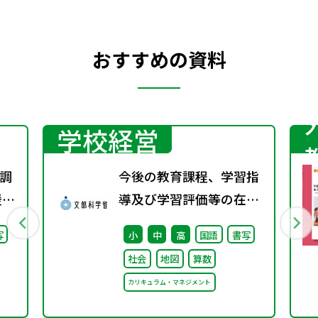
おすすめの資料
学校経営
調
今後の教育課程、学習指
援教
導及び学習評価等の在り
通
方に関する有識者検討会
写
小
中
高
国語
書写
調
の論点整理を掲載しまし
社会
地図
算数
た
カリキュラム・マネジメント