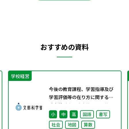
おすすめの資料
学校経営
今後の教育課程、学習指導及び
学習評価等の在り方に関する有
識者検討会の論点整理を掲載し
ました
小
中
高
国語
書写
社会
地図
算数