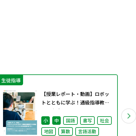
生徒指導
学
【授業レポート・動画】ロボッ
トとともに学ぶ！通級指導教室
での実践～コミュニケーション
力と自己肯定感を育てる～
小
中
国語
書写
社会
地図
算数
言語活動