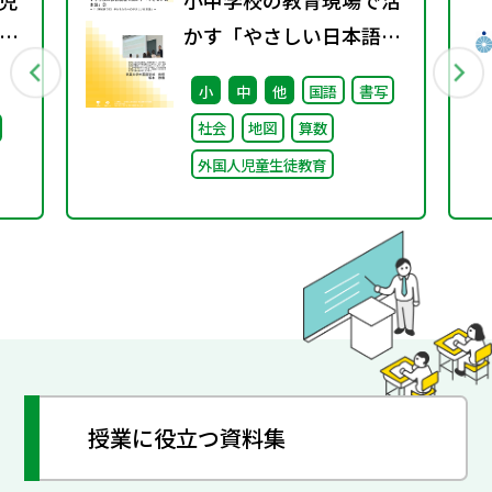
児
小中学校の教育現場で活
関
かす「やさしい日本語」
② ～「（学校内での）子
小
中
他
国語
書写
どもたちへのやさしい日
社会
地図
算数
本語」～
外国人児童生徒教育
授業に役立つ資料集