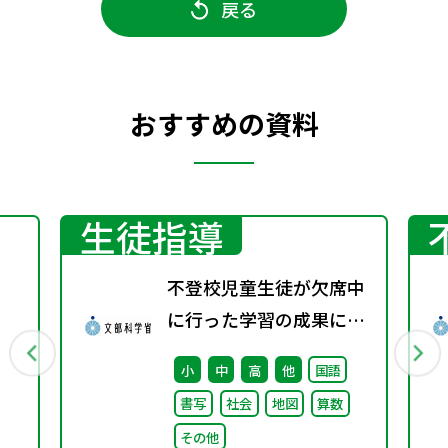
戻る
おすすめの資料
生徒指導
不登校児童生徒が欠席中
に行った学習の成果に係
る成績評価について（通
小
中
高
他
国語
知）
書写
社会
地図
算数
その他