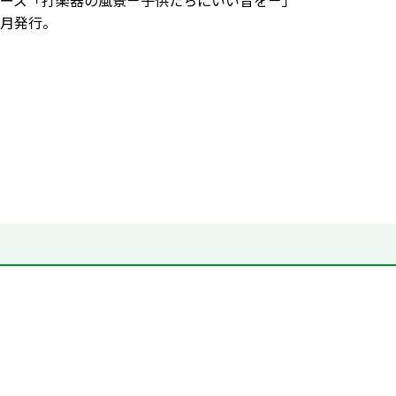
ーズ「打楽器の風景－子供たちにいい音を－」
月発行。