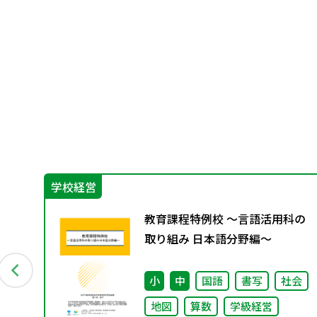
学校経営
会
教育課程特例校 ～言語活用科の
取り組み 日本語分野編～
小
中
国語
書写
社会
地図
算数
学級経営