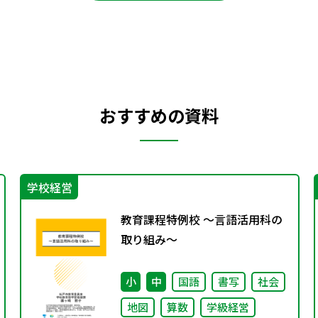
おすすめの資料
学校経営
教育課程特例校 ～言語活用科の
取り組み～
小
中
国語
書写
社会
地図
算数
学級経営