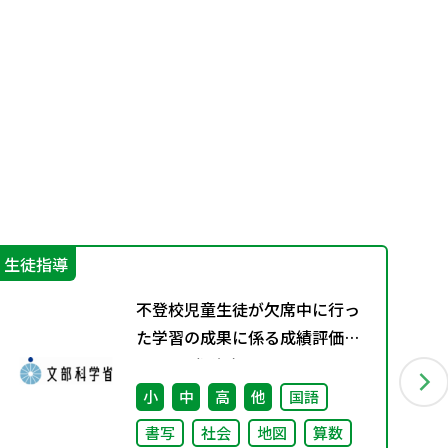
生徒指導
学
不登校児童生徒が欠席中に行っ
た学習の成果に係る成績評価に
ついて（通知）
小
中
高
他
国語
書写
社会
地図
算数