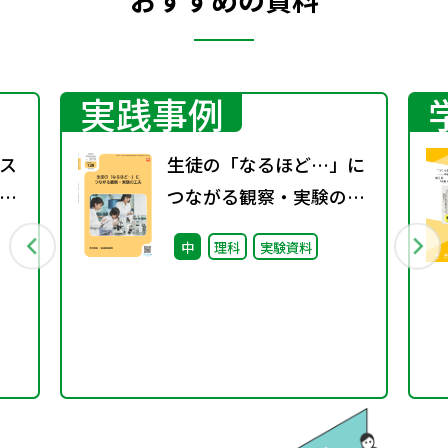
実践事例
ス
生徒の「なるほど…」に
し
つながる観察・実験の工
を
夫（特別課題129）
中
理科
実験資料