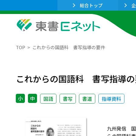
総合トップ
企
TOP
これからの国語科 書写指導の要件
これからの国語科 書写指導の
小
中
国語
書写
書道
指導資料
九州発信 国