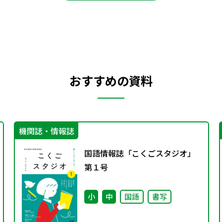
おすすめの資料
機関誌・情報誌
国語情報誌「こくごスタジオ」
第１号
小
中
国語
書写