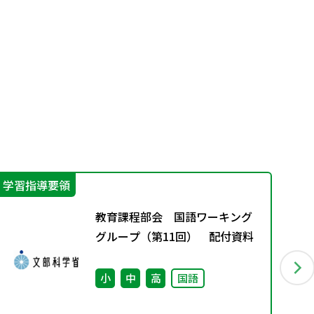
学習指導要領
指
教育課程部会 国語ワーキング
グループ（第11回） 配付資料
小
中
高
国語