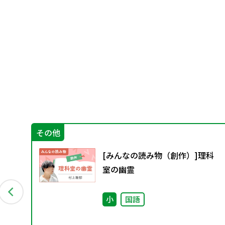
その他
す
[みんなの読み物（創作）]理科
導
室の幽霊
小
国語