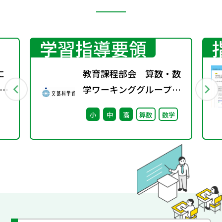
学習指導要領
に
教育課程部会 算数・数
ら
学ワーキンググループ
（第7回） 配付資料
小
中
高
算数
数学
※理科ワーキンググルー
プ（第6回）と合同開催