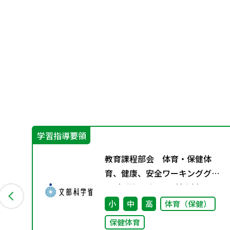
学習指導要領
教育課程部会 体育・保健体
ス
育、健康、安全ワーキンググル
ープ（第3回） 配付資料
小
中
高
体育（保健）
保健体育