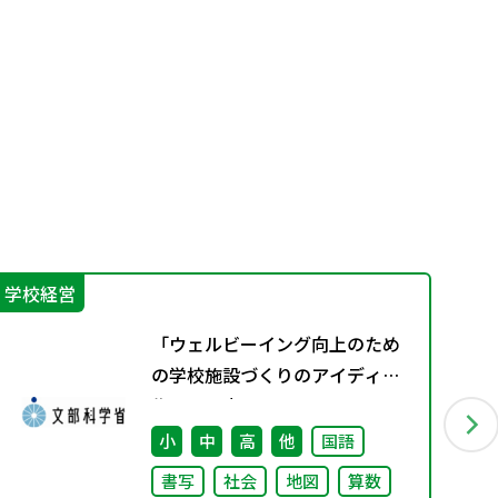
学校経営
機
「ウェルビーイング向上のため
の学校施設づくりのアイディア
集」の公表について
小
中
高
他
国語
書写
社会
地図
算数