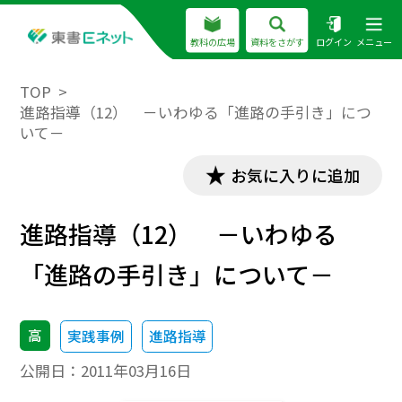
教科の広場
資料をさがす
ログイン
メニュー
TOP
進路指導（12） －いわゆる「進路の手引き」につ
いて－
お気に入りに追加
進路指導（12） －いわゆる
「進路の手引き」について－
高
実践事例
進路指導
公開日：
2011年03月16日