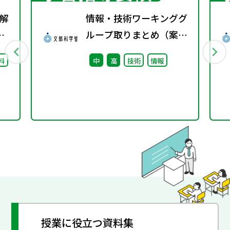
解
情報・技術ワーキンググ
を
ループ取りまとめ（案）
※会議後修正
料
中
高
技術
情報
授業に役立つ資料集