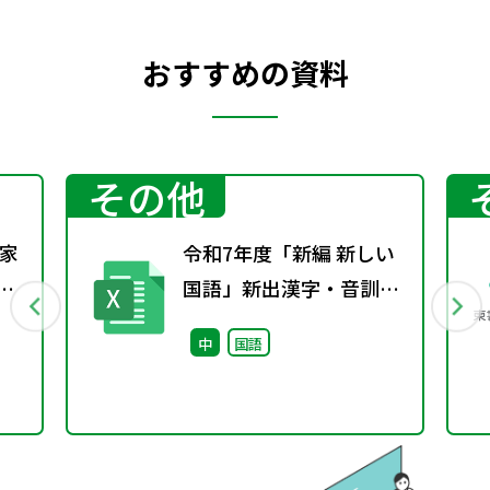
おすすめの資料
その他
家
令和7年度「新編 新しい
号
国語」新出漢字・音訓・
「付表」
中
国語