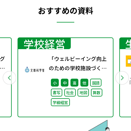
おすすめの資料
学校経営
グ
「ウェルビーイング向上
と
のための学校施設づくり
のアイディア集」の公表
小
中
高
他
国語
について
書写
社会
地図
算数
学級経営