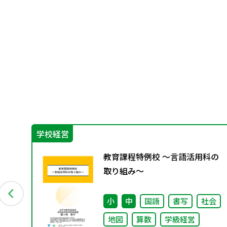
学校経営
ュラ
教育課程特例校 ～言語活用科の
く
取り組み～
会
小
中
国語
書写
社会
地図
算数
学級経営