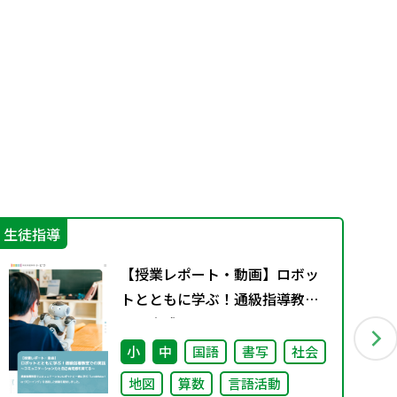
生徒指導
機
【授業レポート・動画】ロボッ
トとともに学ぶ！通級指導教室
での実践～コミュニケーション
力と自己肯定感を育てる～
小
中
国語
書写
社会
地図
算数
言語活動