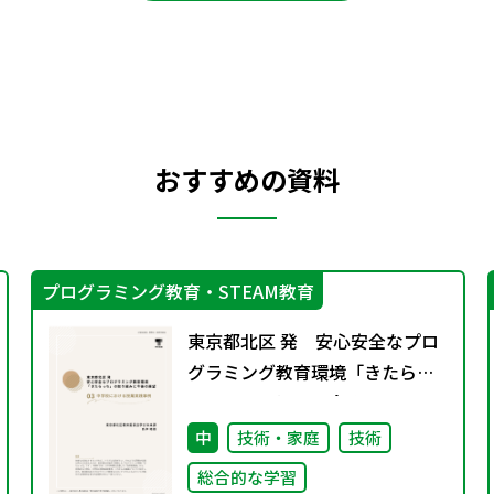
おすすめの資料
プログラミング教育・STEAM教育
東京都北区 発 安心安全なプロ
グラミング教育環境「きたらっ
ち」の取り組みと今後の展
望 03 中学校における授業
中
技術・家庭
技術
実践事例
総合的な学習