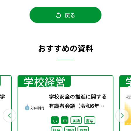
戻る
おすすめの資料
学校経営
学
学校安全の推進に関する
有識者会議（令和6年
行
度）第2回 配付資料
小
中
国語
書写
社会
地図
算数