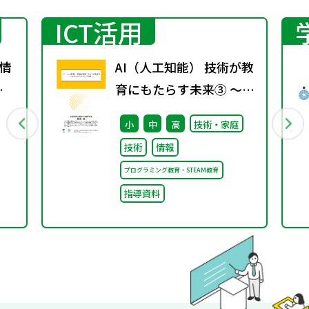
ICT活用
情
AI（人工知能） 技術が教
春
育にもたらす未来③ ～こ
れからのプログラミング
小
中
高
技術・家庭
教育～
技術
情報
プログラミング教育・STEAM教育
指導資料