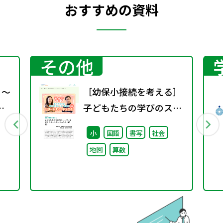
おすすめの資料
その他
 ～
［幼保小接続を考える］
と
子どもたちの学びのスト
徹底
ーリーを紡ぐスタートカ
小
国語
書写
社会
リキュラム（前編）
地図
算数