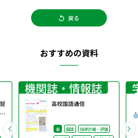
戻る
おすすめの資料
機関誌・情報誌
習
高校国語通信
方
1
高
国語
指導計画・評価