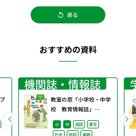
戻る
おすすめの資料
機関誌・情報誌
プ
教室の窓「小学校・中学
校 教育情報誌」
vol.75 2025年4月発行
小
中
国語
書写
社会
地図
算数