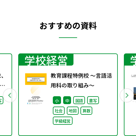
おすすめの資料
学校経営
ま、
教育課程特例校 ～言語活
用科の取り組み～
継
写
小
中
国語
書写
た
社会
地図
算数
学級経営