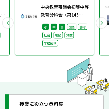
中央教育審議会初等中等
教師
教育分科会（第145
備
回） 配付資料
小
中
高
国語
書写
策に
社会
地図
算数
学級経営
授業に役立つ資料集