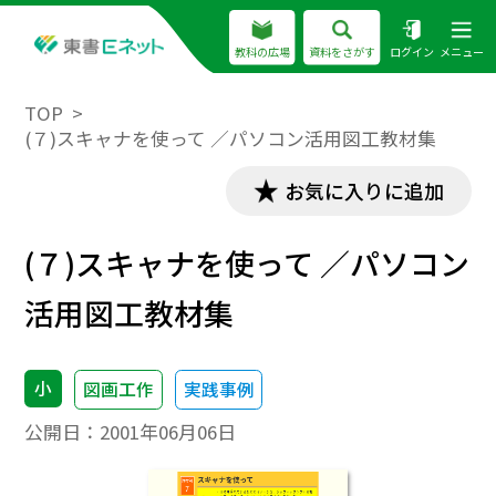
教科の広場
資料をさがす
ログイン
メニュー
TOP
(７)スキャナを使って ／パソコン活用図工教材集
お気に入りに追加
(７)スキャナを使って ／パソコン
活用図工教材集
小
図画工作
実践事例
公開日：
2001年06月06日