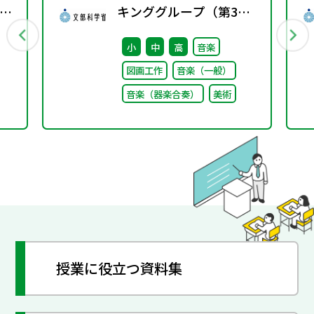
と
キンググループ（第3
回）配付資料
小
中
高
音楽
図画工作
音楽（一般）
音楽（器楽合奏）
美術
授業に役立つ資料集