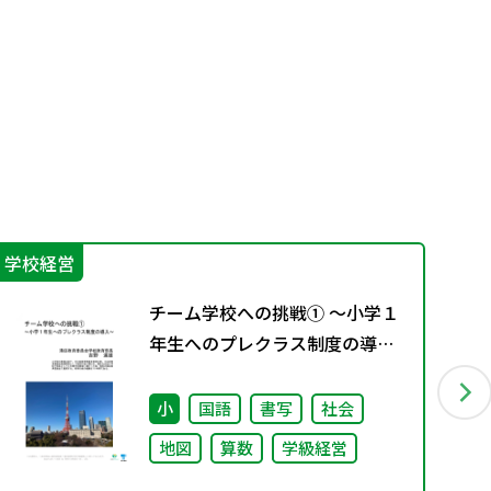
学校経営
機
チーム学校への挑戦① ～小学１
年生へのプレクラス制度の導入
～
小
国語
書写
社会
地図
算数
学級経営