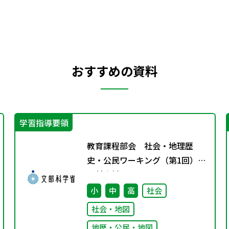
おすすめの資料
学習指導要領
教育課程部会 社会・地理歴
史・公民ワーキング（第1回）
配付資料
小
中
高
社会
社会・地図
地歴・公民・地図