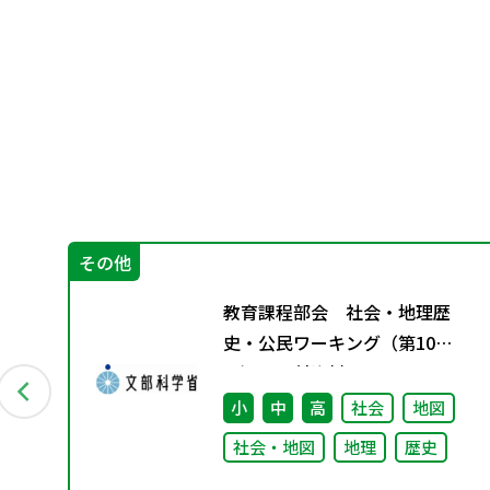
その他
教育課程部会 社会・地理歴
た
史・公民ワーキング（第10
く
回） 配付資料
小
中
高
社会
地図
社会・地図
地理
歴史