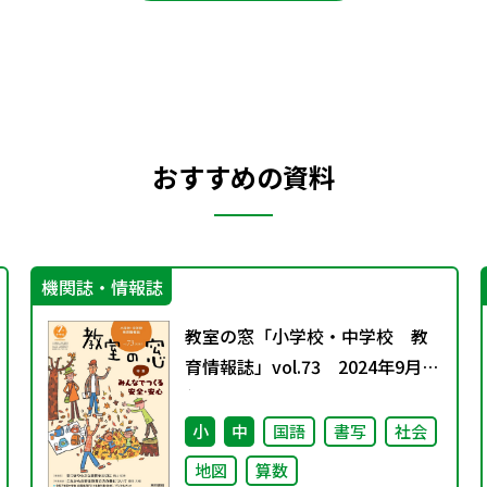
おすすめの資料
機関誌・情報誌
教室の窓「小学校・中学校 教
育情報誌」vol.73 2024年9月発
行
小
中
国語
書写
社会
地図
算数