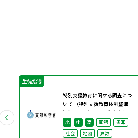
生徒指導
）の
特別支援教育に関する調査につ
いて （特別支援教育体制整備状
況調査、通級による指導実施状
況調査）
小
中
高
国語
書写
社会
地図
算数