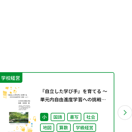
学校経営
学
『自立した学び手』を育てる ～
単元内自由進度学習への挑戦
vol.2～
小
国語
書写
社会
地図
算数
学級経営