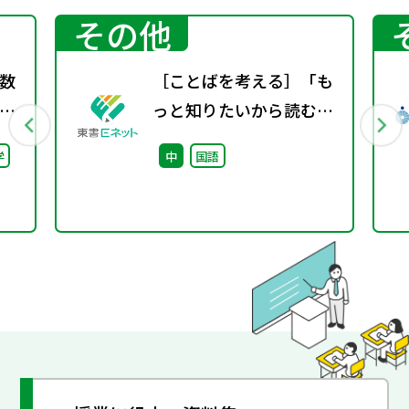
その他
数
［ことばを考える］「も
っと知りたいから読む」
料
という体験〜百科事典か
学
中
国語
らはじめる、読書の入り
口〜