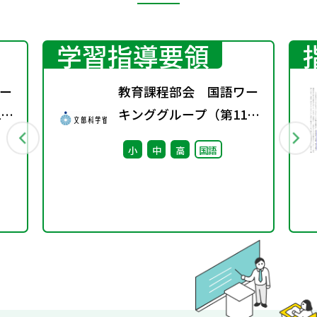
学習指導要領
ー
教育課程部会 国語ワー
2
キンググループ（第11
回） 配付資料
小
中
高
国語