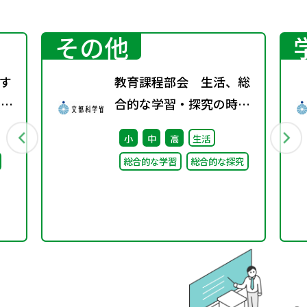
その他
す
教育課程部会 生活、総
）配
合的な学習・探究の時間
ワーキンググループ（第
小
中
高
生活
8回） 配付資料
総合的な学習
総合的な探究