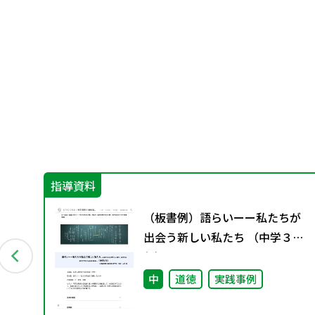
指導資料
ま
（板書例）語らいーー私たちが
出会う新しい私たち （中学３
年）
中
道徳
実践事例