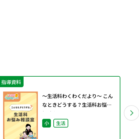
指導資料
学
～生活科わくわくだより～ こん
なときどうする？生活科お悩み
相談室
小
生活