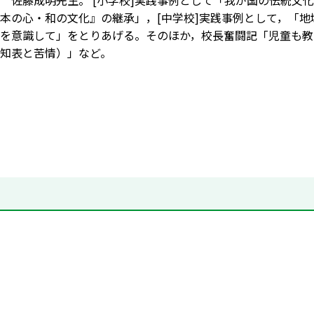
 佐藤成明先生。 [小学校]実践事例として「我が国の伝統文
本の心・和の文化』の継承」，[中学校]実践事例として，「
を意識して」をとりあげる。そのほか，校長奮闘記「児童も教
知表と苦情）」など。