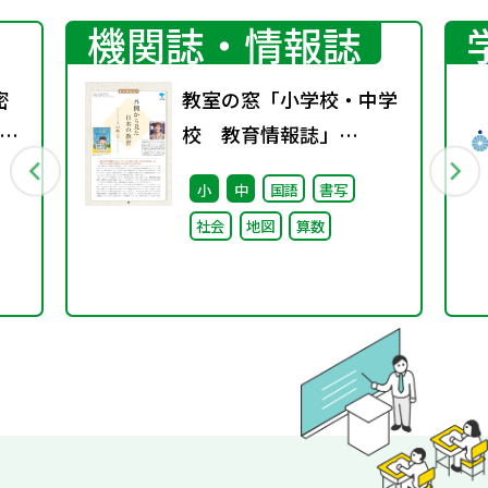
機関誌・情報誌
密
教室の窓「小学校・中学
ト
校 教育情報誌」
vol.76 2025年9月発行
小
中
国語
書写
社会
地図
算数