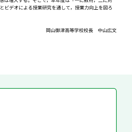
感は増大する。そこで，本年度は「一に教材，二に対
とビデオによる授業研究を通して，授業力向上を図ろ
岡山御津高等学校校長 中山広文