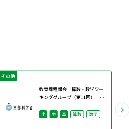
その他
学
教育課程部会 算数・数学ワー
キンググループ（第11回） 配
付資料
小
中
高
算数
数学