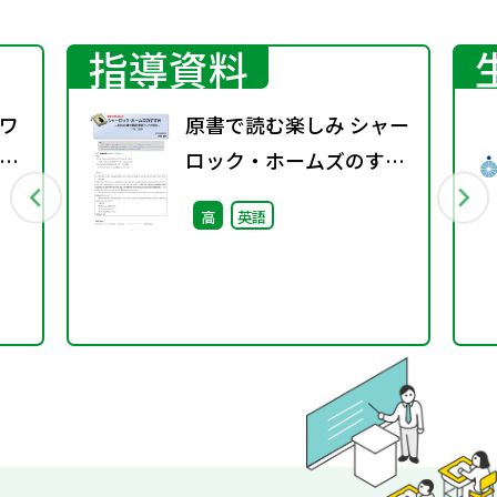
指導資料
ワ
原書で読む楽しみ シャー
3
ロック・ホームズのすす
め（11－135）―英文法
高
英語
と構文理解の教材として
の活用―