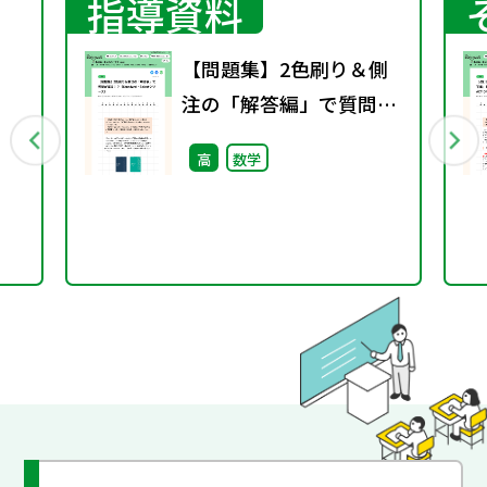
指導資料
【問題集】2色刷り＆側
注の「解答編」で質問が
）
減る！？（Standard・
高
数学
Selectシリーズ）