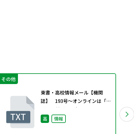
その他
不
東書・高校情報メール【機関
誌】 193号～オンラインは「会
話より対話」に向いている～
高
情報