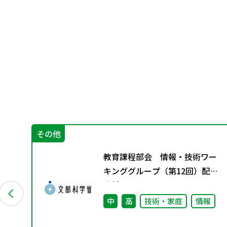
その他
教育課程部会 情報・技術ワー
キンググループ（第12回）配付
資料
中
高
技術・家庭
情報