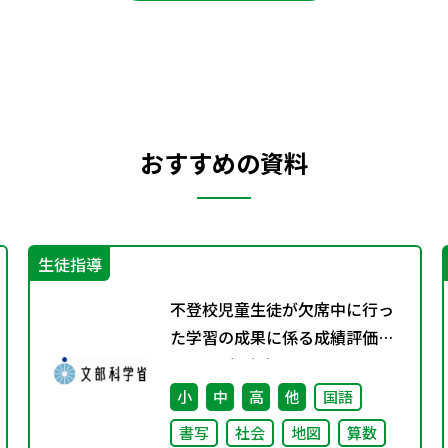
おすすめの資料
生徒指導
不登校児童生徒が欠席中に行っ
た学習の成果に係る成績評価に
ついて（通知）
小
中
高
他
国語
書写
社会
地図
算数