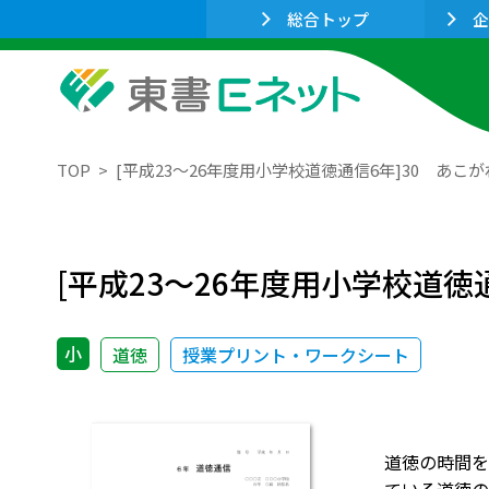
総合トップ
企
TOP
[平成23～26年度用小学校道徳通信6年]30 あこ
[平成23～26年度用小学校道徳
小
道徳
授業プリント・ワークシート
道徳の時間を