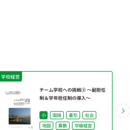
学校経営
機
チーム学校への挑戦③ ～副担任
制＆学年担任制の導入～
小
国語
書写
社会
地図
算数
学級経営