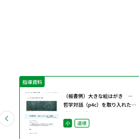
指導資料
グ
（板書例）大きな絵はがき ―
料
哲学対話（p4c）を取り入れた実
践例― （小学4年）
小
道徳