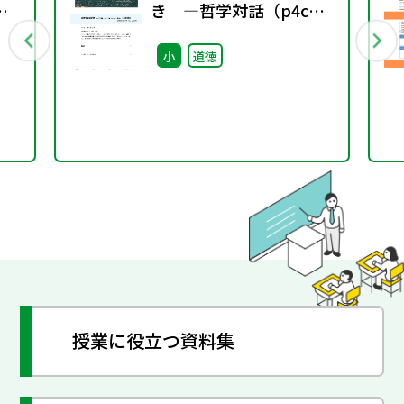
と
き ―哲学対話（p4c）
徹底
を取り入れた実践例―
小
道徳
（小学4年）
授業に役立つ資料集