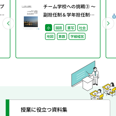
プ
チーム学校への挑戦③ ～
議
副担任制＆学年担任制の
導入～
小
国語
書写
社会
地図
算数
学級経営
授業に役立つ資料集