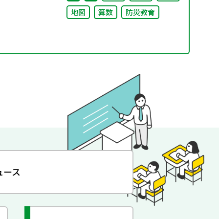
地図
算数
防災教育
ュース