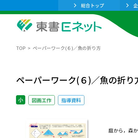
総合トップ
企
TOP
ペーパーワーク(６)／魚の折り方
ペーパーワーク(６)／魚の折り
小
図画工作
指導資料
庭から，森か