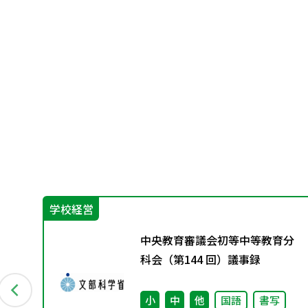
学校経営
ュラ
中央教育審議会初等中等教育分
動
科会（第144 回）議事録
会
小
中
他
国語
書写