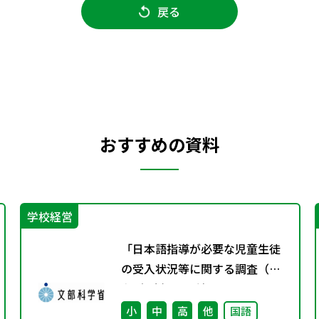
戻る
おすすめの資料
学校経営
「日本語指導が必要な児童生徒
の受入状況等に関する調査（令
和5年度）」の結果について
小
中
高
他
国語