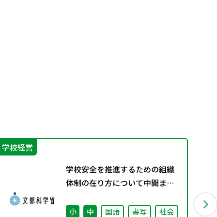
学校経営
学
学校安全を推進するための組織
体制の在り方について中間まと
め
小
中
国語
書写
社会