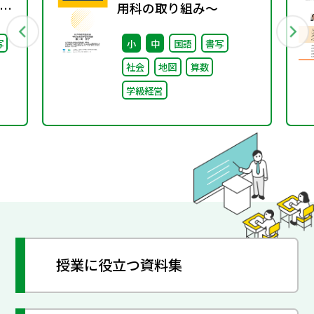
用科の取り組み～
継
写
小
中
国語
書写
た
社会
地図
算数
学級経営
授業に役立つ資料集