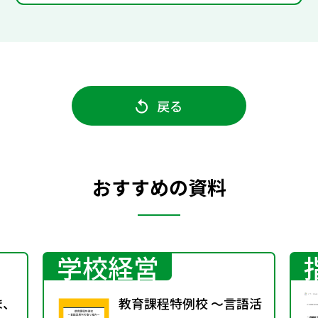
戻る
おすすめの資料
学校経営
ま、
教育課程特例校 ～言語活