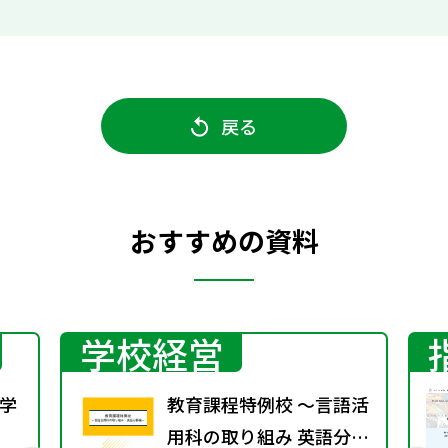
戻る
おすすめの資料
学校経営
学
教育課程特例校 ～言語活
用科の取り組み 英語分野