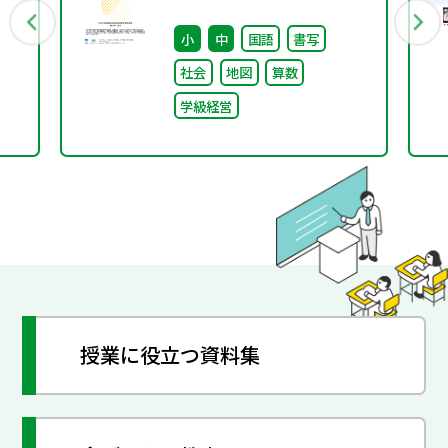
行
編～
小
中
国語
書写
社会
地図
算数
学級経営
授業に役立つ資料集