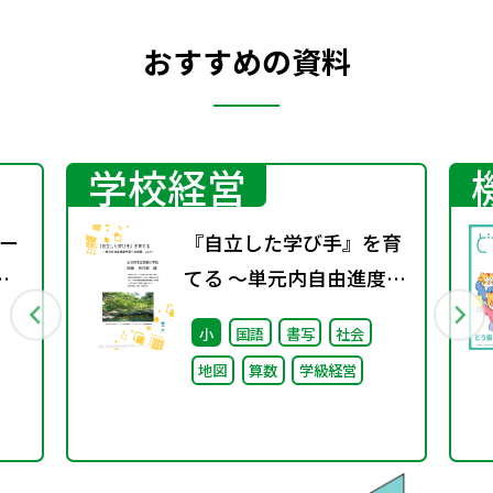
おすすめの資料
学校経営
ー
『自立した学び手』を育
てる ～単元内自由進度学
習への挑戦 vol.2～
小
国語
書写
社会
地図
算数
学級経営