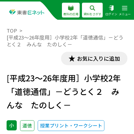
教科の広場
資料をさがす
ログイン
メニュー
TOP
[平成23～26年度用］小学校2年「道徳通信」－どう
とく２ みんな たのしく－
お気に入りに追加
[平成23～26年度用］小学校2年
「道徳通信」－どうとく２ み
んな たのしく－
小
道徳
授業プリント・ワークシート