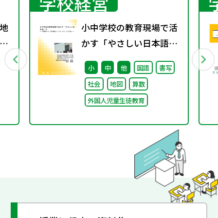
学校経営
地
小中学校の教育現場で活
グ
かす「やさしい日本語」
③ ～「保護者への（学校
小
中
他
国語
書写
運営としての）やさしい
社会
地図
算数
日本語」～
外国人児童生徒教育