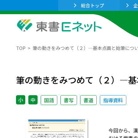
総合トップ
企
TOP
筆の動きをみつめて（２）―基本点画と始筆につ
筆の動きをみつめて（２）―基
小
中
国語
書写
書道
指導資料
今回から、漢