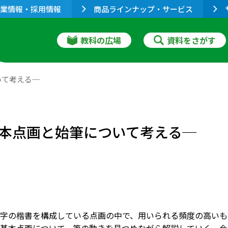
業情報・採用情報
商品ラインナップ・サービス
教科の広場
資料をさがす
いて考える─
本点画と始筆について考える─
字の楷書を構成している点画の中で、用いられる頻度の高いも