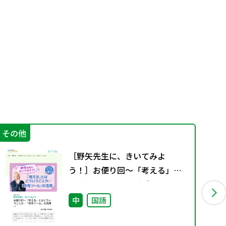
その他
そ
［野矢先生に、きいてみよ
う！］お便り回～「考える」と
はどういうことか／「思考ツー
ル」の活用～
中
国語