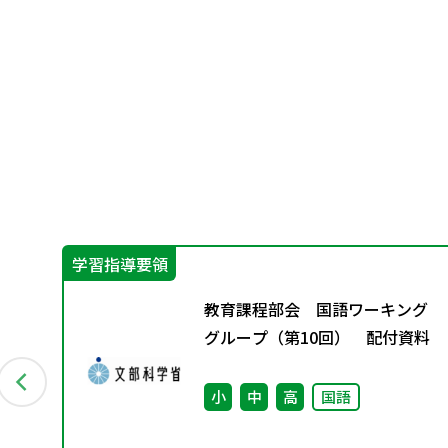
学習指導要領
のロ
教育課程部会 国語ワーキング
の
グループ（第10回） 配付資料
小
中
高
国語