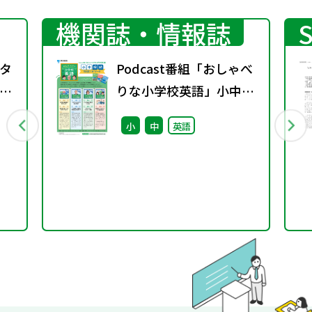
機関誌・情報誌
タ
Podcast番組「おしゃべ
授
りな小学校英語」小中接
実
続エピソード配信のお知
小
中
英語
ー
らせ
の