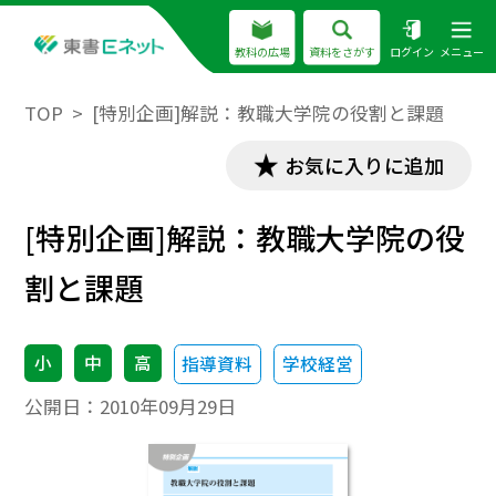
教科の広場
資料をさがす
ログイン
メニュー
TOP
[特別企画]解説：教職大学院の役割と課題
お気に入りに追加
[特別企画]解説：教職大学院の役
割と課題
小
中
高
指導資料
学校経営
公開日：
2010年09月29日