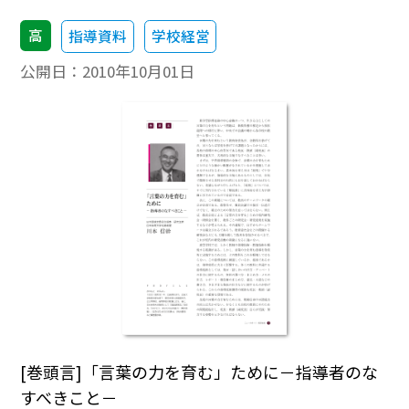
高
指導資料
学校経営
公開日：
2010年10月01日
[巻頭言]「言葉の力を育む」ために－指導者のな
すべきこと－