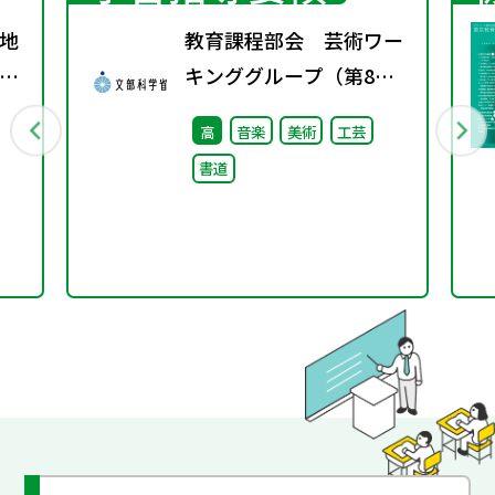
地
教育課程部会 芸術ワー
グ
キンググループ（第8
回）配付資料
高
音楽
美術
工芸
書道