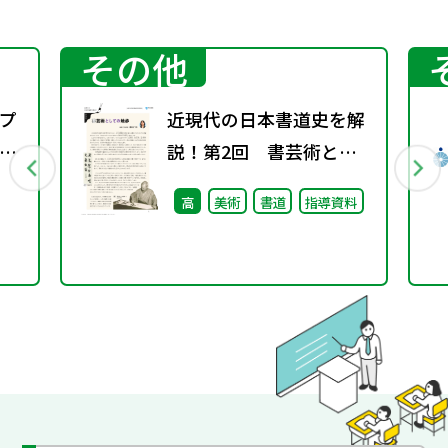
その他
プ
近現代の日本書道史を解
議
説！第2回 書芸術とし
ての地歩
高
美術
書道
指導資料