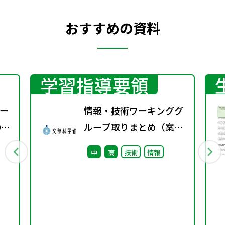
おすすめの資料
学習指導要領
ー
情報・技術ワーキンググ
0
ループ取りまとめ（案）
※会議後修正
中
高
技術
情報